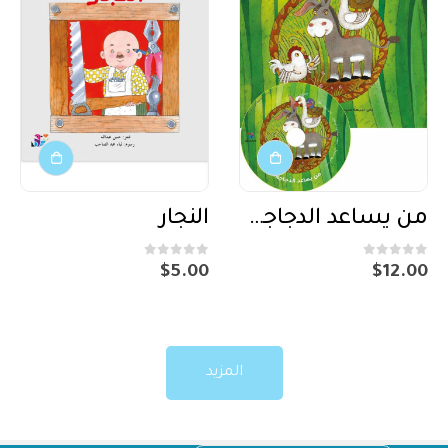
من يساعد الدجاجة؟ + CD صوتي
النجار
out of 5
0
out of 5
0
$
5.00
$
12.00
المزيد