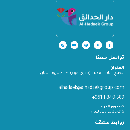
تواصل معنا
العنوان
الجناح- بناية المدينة (خوري هوم) ط: 3 بيروت-لبنان
alhadaek@alhadaekgroup.com
389 840 1 961+
صندوق البريد
25/216 بيروت، لبنان
روابط مهمّة