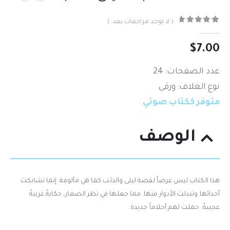
( لا توجد مراجعات بعد. )
out of 5
0
$
7.00
عدد الصفحات: 24
نوع الغلاف: ورقي
متوفر ككتاب صوتي
الوصف
هذا الكتاب ليس عرضاً لقصة ليلى والذئب كما هي مألوفة. إنما تشابكت
أحداثها وتبدلت الأدوار فيها. مما جعلها في نظر الصغار، حكايةً غريبةً
عجيبةً. حملت لهم أحلاماً جديدة.