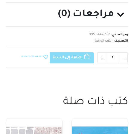
مراجعات (0)
رمز المنتج:
9953-447-75-6
التصنيف:
الكتب الورقية
ADD TO WISHLIST
إضافة إلى السلة
كتب ذات صلة