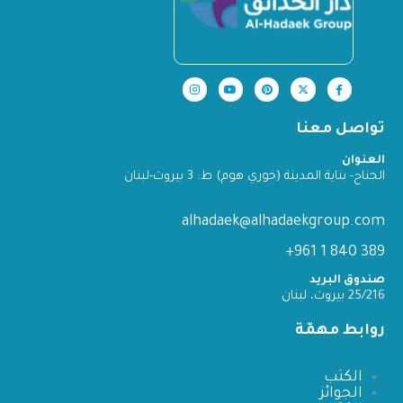
تواصل معنا
العنوان
الجناح- بناية المدينة (خوري هوم) ط: 3 بيروت-لبنان
alhadaek@alhadaekgroup.com
389 840 1 961+
صندوق البريد
25/216 بيروت، لبنان
روابط مهمّة
الكتب
الجوائز