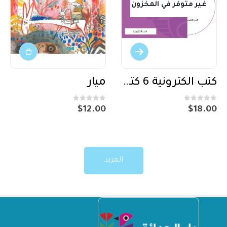
غير متوفر في المخزون
كتب الكترونية 6 كتب – DVD الصف الأول
ميار
out of 5
0
out of 5
0
$
12.00
$
18.00
المزيد