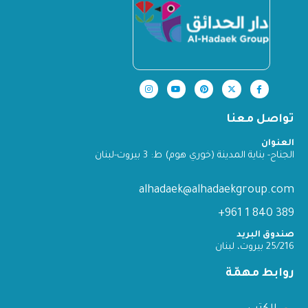
تواصل معنا
العنوان
الجناح- بناية المدينة (خوري هوم) ط: 3 بيروت-لبنان
alhadaek@alhadaekgroup.com
389 840 1 961+
صندوق البريد
25/216 بيروت، لبنان
روابط مهمّة