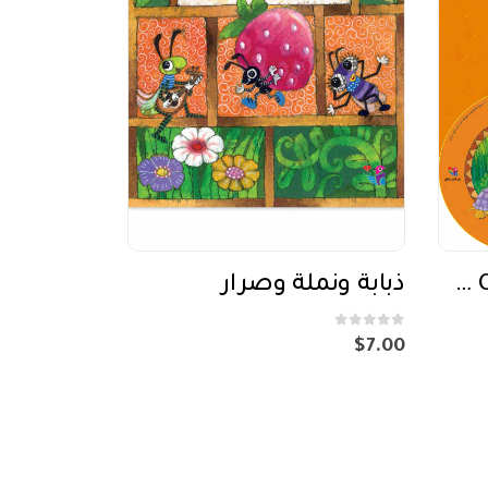
الارنب والسلحفاة + CD صوتي
ذبابة ونملة وصرار
out of 5
0
$
7.00