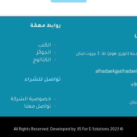
روابط مهمّة
الكتب
الجوائز
 (خوري هوم) ط: 3 بيروت-لبنان
الكتالوج
alhadaek@alhada
تواصل للشراء
خصوصية الشركة
تواصل معنا
IIS For E-Solutions
All Rights Reserved. Developed by.
© 2023