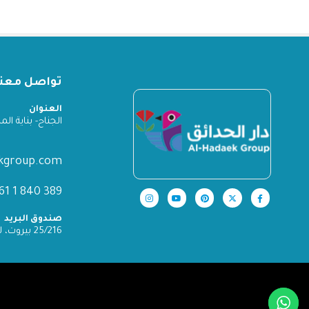
تواصل معنا
العنوان
الجناح- بناية المدينة
ekgroup.com
389 840 1 961+
صندوق البريد
25/216 بيروت، لبنان