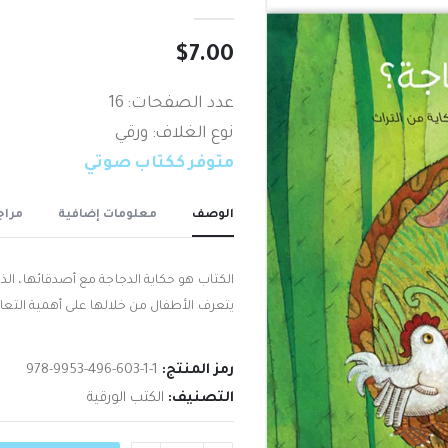
out of 5
0
$
7.00
عدد الصفحات: 16
نوع الغلاف: ورقي
متوفر ككتاب صوتي
الوصف
معلومات إضافية
مراجع
الكتاب هو حكاية الدجاجة مع أصدقائها، ال
يتعرف الأطفال من خلالها على أهمية التعا
رمز المنتج:
978-9953-496-603-1-1
التصنيف:
الكتب الورقية