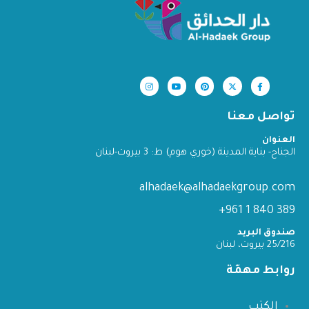
تواصل معنا
العنوان
الجناح- بناية المدينة (خوري هوم) ط: 3 بيروت-لبنان
alhadaek@alhadaekgroup.com
389 840 1 961+
صندوق البريد
25/216 بيروت، لبنان
روابط مهمّة
الكتب