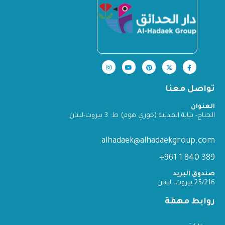
تواصل معنا
العنوان
الجناح- بناية المدينة (خوري هوم) ط: 3 بيروت-لبنان
alhadaek@alhadaekgroup.com
389 840 1 961+
صندوق البريد
25/216 بيروت، لبنان
روابط مهمّة