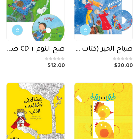
صباح الخير (كتاب مع CD صوتي)
صح النوم + CD صوتي
out of 5
0
out of 5
0
$
12.00
$
20.00