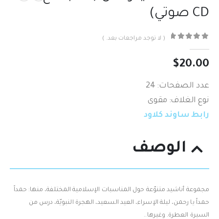
CD صوتي)
( لا توجد مراجعات بعد. )
out of 5
0
$
20.00
عدد الصفحات: 24
نوع الغلاف: مقوى
رابط ساوند كلاود
الوصف
مجموعة أناشيد متنوّعة حول المناسبات الإسلامية المختلفة،‮ ‬منها‮: ‬حمداً‮
‬حمداً‮ ‬يا رحمن،‮ ‬ليلة الإسراء،‮ ‬العيد السعيد،‮ ‬الهجرة النبويّة،‮ ‬درس من
السيرة العطرة‮.‬ وغيرها..