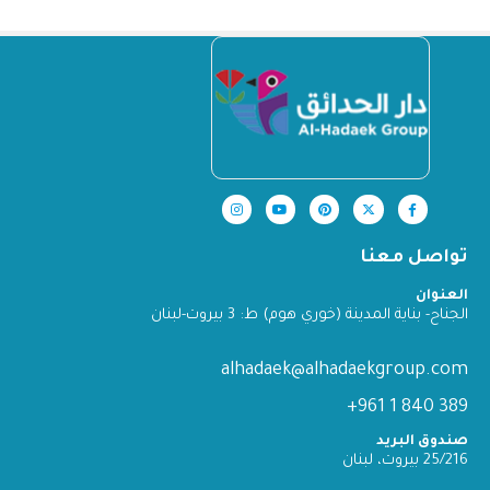
تواصل معنا
العنوان
الجناح- بناية المدينة (خوري هوم) ط: 3 بيروت-لبنان
alhadaek@alhadaekgroup.com
389 840 1 961+
صندوق البريد
25/216 بيروت، لبنان