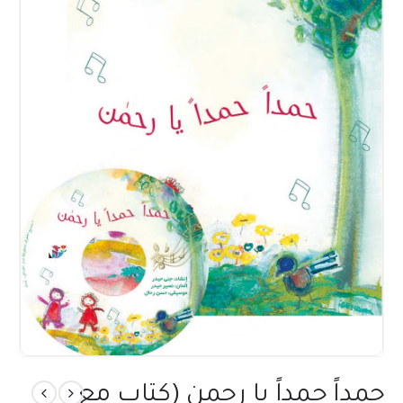
حمداً حمداً يا رحمن (كتاب مع