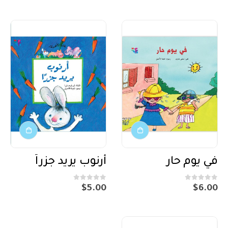
في يوم حار
أرنوب يريد جزراً
out of 5
0
out of 5
0
$
5.00
$
6.00