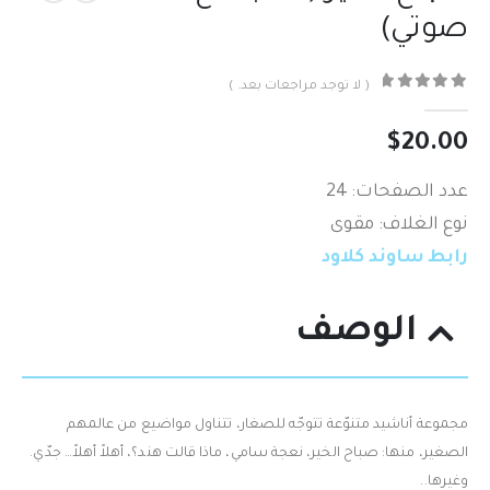
صوتي)
( لا توجد مراجعات بعد. )
out of 5
0
$
20.00
عدد الصفحات: 24
نوع الغلاف: مقوى
رابط ساوند كلاود
الوصف
مجموعة أناشيد متنوّعة تتوجّه للصغار،‮ ‬تتناول مواضيع من عالمهم
الصغير،‮ ‬منها‮: ‬صباح الخير،‮ ‬نعجة سامي،‮ ‬ماذا قالت هند؟،‮ ‬أهلاً‮ ‬أهلاً‮… جدّي.
‬وغيرها‮.‬.