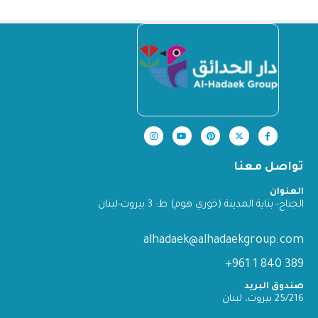
تواصل معنا
العنوان
الجناح- بناية المدينة (خوري هوم) ط: 3 بيروت-لبنان
alhadaek@alhadaekgroup.com
389 840 1 961+
صندوق البريد
25/216 بيروت، لبنان