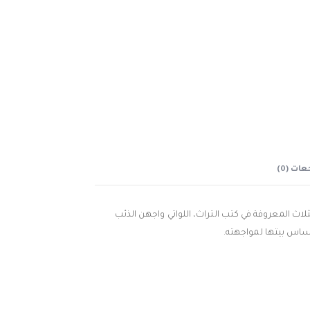
ات (0)
لثلاث المعروفة في كتب التراث، اللواتي واجهن الذئب
ساس بيتها لمواجهته.