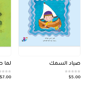
صياد السمك
لما ط
out of 5
0
out of 5
0
$
7.00
$
5.00