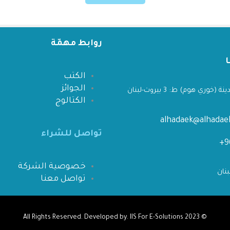
روابط مهمّة
الكتب
الجوائز
 (خوري هوم) ط: 3 بيروت-لبنان
الكتالوج
alhadaek@alhada
تواصل للشراء
خصوصية الشركة
تواصل معنا
IIS For E-Solutions
All Rights Reserved. Developed by.
© 2023