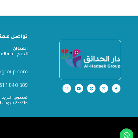
تواصل معنا
العنوان
الجناح- بناية المدينة
ekgroup.com
389 840 1 961+
صندوق البريد
25/216 بيروت، لبنان