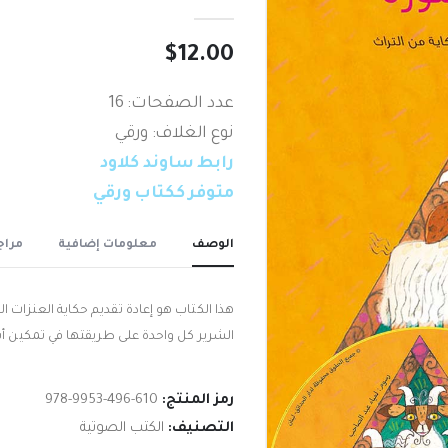
out of 5
0
$
12.00
عدد الصفحات: 16
نوع الغلاف: ورقي
رابط ساوند كلاود
متوفر ككتاب ورقي
الوصف
معلومات إضافية
مراجع
هذا الكتاب هو إعادة تقديم حكاية العنزات ا
الشرير كل واحدة على طريقتها في تمكين أ
رمز المنتج:
978-9953-496-610
التصنيف:
الكتب الصوتية