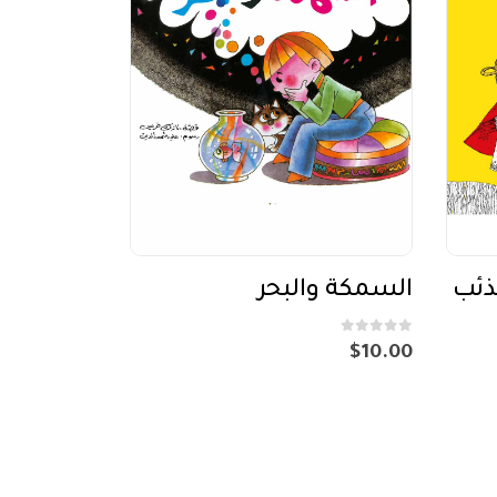
لذئب
السمكة والبحر
out of 5
0
$
10.00