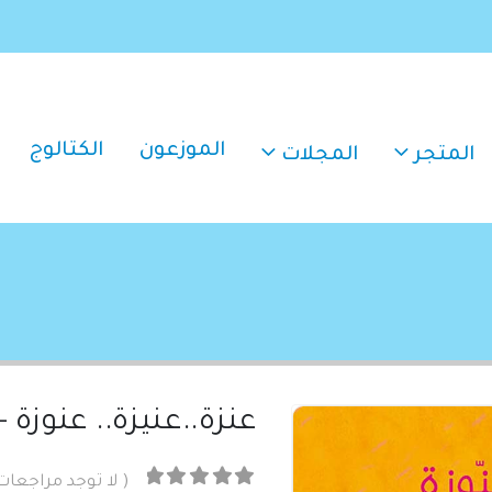
الموزعون
الكتالوج
المتجر
المجلات
عنزة..عنيزة.. عنوزة + CD صوت
( لا توجد مراجعات