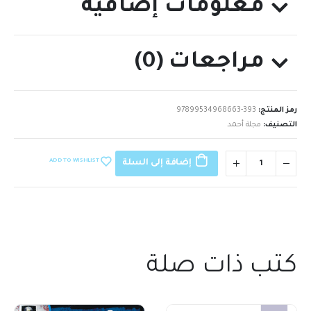
معلومات إضافية
مراجعات (0)
رمز المنتج:
97899534968663-393
التصنيف:
مجلة أحمد
ADD TO WISHLIST
إضافة إلى السلة
كتب ذات صلة