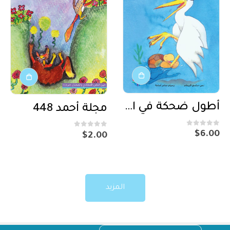
أطول ضحكة في العالم
مجلة أحمد 448
out of 5
0
out of 5
0
$
6.00
$
2.00
المزيد