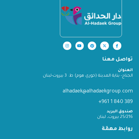
تواصل معنا
العنوان
الجناح- بناية المدينة (خوري هوم) ط: 3 بيروت-لبنان
alhadaek@alhadaekgroup.com
389 840 1 961+
صندوق البريد
25/216 بيروت، لبنان
روابط مهمّة