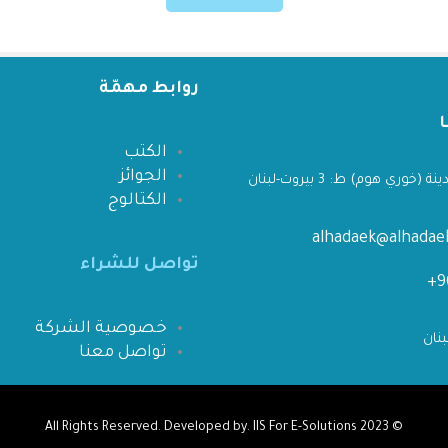
روابط مهمّة
الكتب
الجوائز
 (خوري هوم) ط: 3 بيروت-لبنان
الكتالوج
alhadaek@alhada
تواصل للشراء
خصوصية الشركة
تواصل معنا
IIS For E-Solutions
All Rights Reserved. Developed by.
© 2023