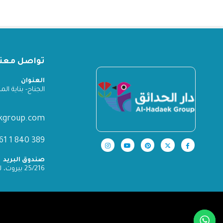
تواصل معنا
العنوان
الجناح- بناية المدينة
ekgroup.com
389 840 1 961+
صندوق البريد
25/216 بيروت، لبنان