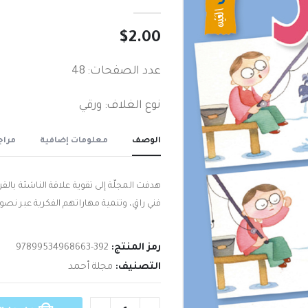
out of 5
0
$
2.00
عدد الصفحات: 48
نوع الغلاف: ورقي
الوصف
معلومات إضافية
مراجع
هدفت المجلّة إلى تقوية علاقة الناشئة بالق
فني راقٍ، وتنمية مهاراتهم الفكرية عبر ن
رمز المنتج:
97899534968663-392
التصنيف:
مجلة أحمد