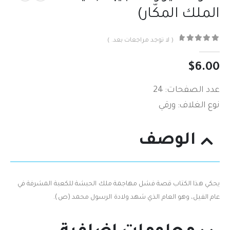
الملك المكّار)
( لا توجد مراجعات بعد. )
out of 5
0
$
6.00
عدد الصفحات: 24
نوع الغلاف: ورقي
الوصف
يحكي‮ ‬هذا الكتاب قصة فشل مهاجمة ملك الحبشة للكعبة المشرفة في‮
‬عام الفيل،‮ ‬وهو العام الذي‮ ‬شهد ولادة الرسول محمد (‬ص‮).‬