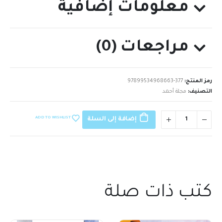
معلومات إضافية
مراجعات (0)
رمز المنتج:
97899534968663-377
التصنيف:
مجلة أحمد
ADD TO WISHLIST
إضافة إلى السلة
كتب ذات صلة