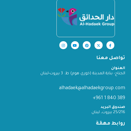
تواصل معنا
العنوان
الجناح- بناية المدينة (خوري هوم) ط: 3 بيروت-لبنان
alhadaek@alhadaekgroup.com
389 840 1 961+
صندوق البريد
25/216 بيروت، لبنان
روابط مهمّة