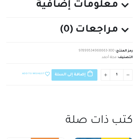
معلومات إضافية
مراجعات (0)
رمز المنتج:
97899534968663-300
التصنيف:
مجلة أحمد
ADD TO WISHLIST
إضافة إلى السلة
كتب ذات صلة