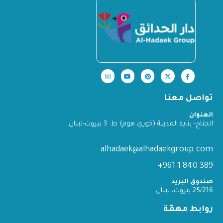
تواصل معنا
العنوان
الجناح- بناية المدينة (خوري هوم) ط: 3 بيروت-لبنان
alhadaek@alhadaekgroup.com
389 840 1 961+
صندوق البريد
25/216 بيروت، لبنان
روابط مهمّة