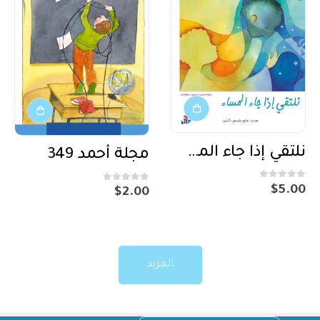
نلتقي إذا جاء المساء
مجلة أحمد 349
out of 5
0
out of 5
0
$
5.00
$
2.00
المزيد