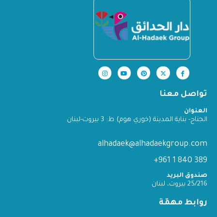
تواصل معنا
العنوان
الجناح- بناية المدينة (خوري هوم) ط: 3 بيروت-لبنان
alhadaek@alhadaekgroup.com
389 840 1 961+
صندوق البريد
25/216 بيروت، لبنان
روابط مهمّة