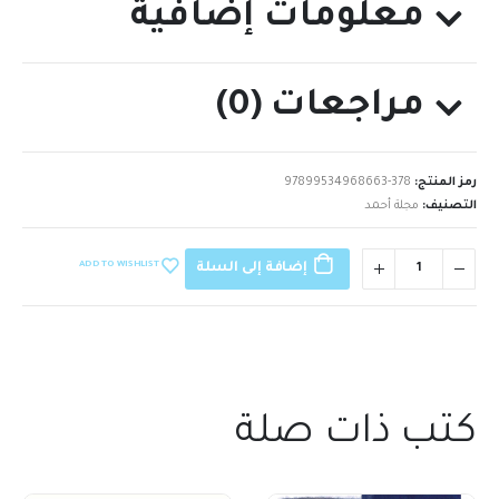
معلومات إضافية
مراجعات (0)
رمز المنتج:
97899534968663-378
التصنيف:
مجلة أحمد
ADD TO WISHLIST
إضافة إلى السلة
كتب ذات صلة