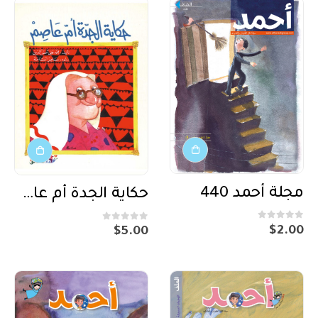
مجلة أحمد 440
حكاية الجدة أم عاصم
out of 5
0
out of 5
0
$
2.00
$
5.00