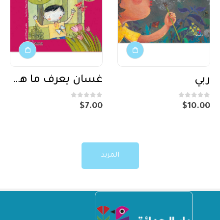
ربي
غسان يعرف ما هو أحلى مكان
out of 5
0
out of 5
0
$
7.00
$
10.00
المزيد