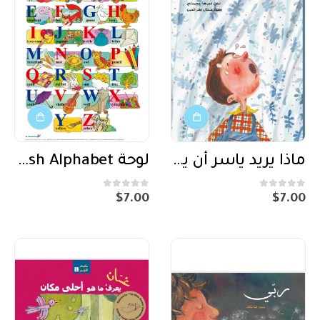
ماذا يريد ياسر أن يقول؟
لوحة My english Alphabet
out of 5
0
out of 5
0
$
7.00
$
7.00