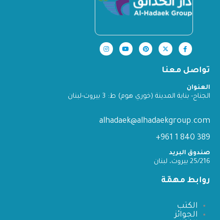
تواصل معنا
العنوان
الجناح- بناية المدينة (خوري هوم) ط: 3 بيروت-لبنان
alhadaek@alhadaekgroup.com
389 840 1 961+
صندوق البريد
25/216 بيروت، لبنان
روابط مهمّة
الكتب
الجوائز