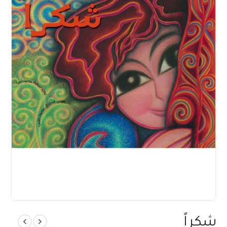
شكراً