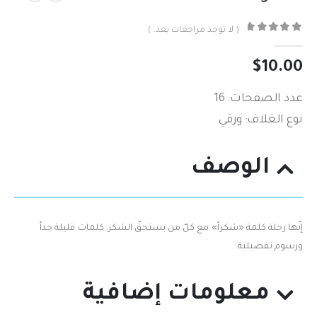
( لا توجد مراجعات بعد. )
out of 5
0
$
10.00
عدد الصفحات: 16
نوع الغلاف: ورقي
الوصف
إنّها رحلة كلمة‮ «‬شكراً‮» مع كلّ من يستحقّ الشكر. ‬كلمات قليلة جداً‮
‬ورسوم تفصيلية‮.‬
معلومات إضافية