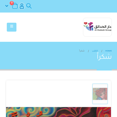
0
HOME
الكتب
شكراً
شكراً