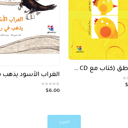
طق طق (كتاب مع CD صوتي)
out of 5
0
$
6.00
المزيد