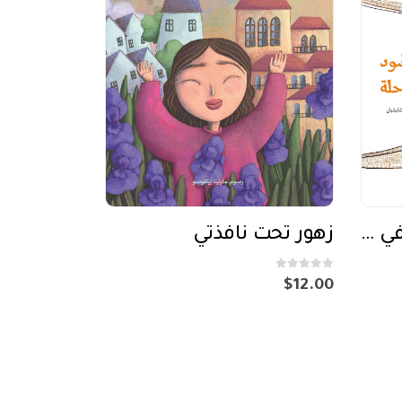
الغراب الأسود يذهب في رحلة
زهور تحت نافذتي
out of 5
0
$
12.00