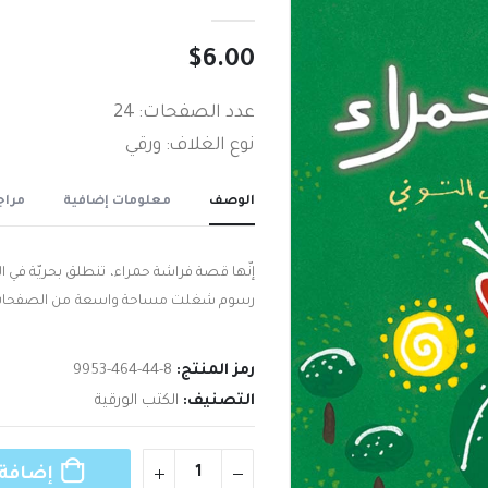
out of 5
0
$
6.00
عدد الصفحات: 24
نوع الغلاف: ورقي
الوصف
معلومات إضافية
مراجع
إنّها قصة فراشة حمراء،‮ ‬تنطلق بحر‮‬‮‬‮‬‮‬‮‬
رسوم شغلت مساحة واسعة من الصفحات‮‬
رمز المنتج:
9953-464-44-8
التصنيف:
الكتب الورقية
إضافة 