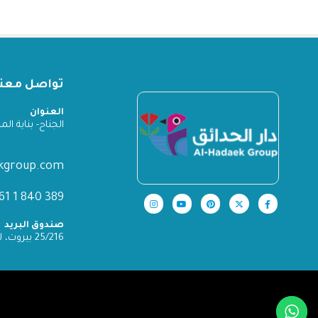
تواصل معنا
العنوان
الجناح- بناية المدينة
ekgroup.com
389 840 1 961+
صندوق البريد
25/216 بيروت، لبنان