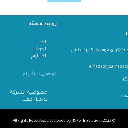
روابط مهمّة
الكتب
الجوائز
 (خوري هوم) ط: 3 بيروت-لبنان
الكتالوج
alhadaek@alhada
تواصل للشراء
خصوصية الشركة
تواصل معنا
IIS For E-Solutions
All Rights Reserved. Developed by.
© 2023