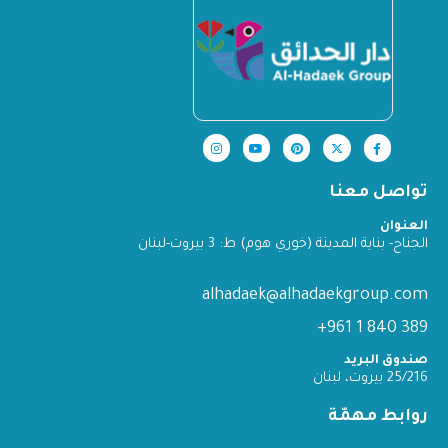
تواصل معنا
العنوان
الجناح- بناية المدينة (خوري هوم) ط: 3 بيروت-لبنان
alhadaek@alhadaekgroup.com
389 840 1 961+
صندوق البريد
25/216 بيروت، لبنان
روابط مهمّة