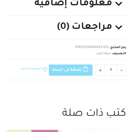
معلومات إضافية
مراجعات (0)
رمز المنتج:
97899534968663-432
التصنيف:
مجلة أحمد
ADD TO WISHLIST
إضافة إلى السلة
كتب ذات صلة