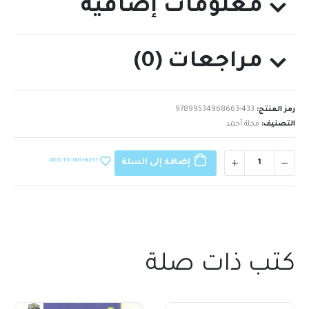
معلومات إضافية
مراجعات (0)
رمز المنتج:
97899534968663-433
التصنيف:
مجلة أحمد
ADD TO WISHLIST
إضافة إلى السلة
كتب ذات صلة