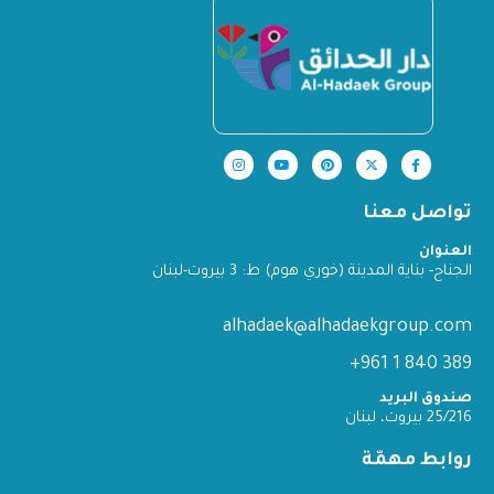
تواصل معنا
العنوان
الجناح- بناية المدينة (خوري هوم) ط: 3 بيروت-لبنان
alhadaek@alhadaekgroup.com
389 840 1 961+
صندوق البريد
25/216 بيروت، لبنان
روابط مهمّة