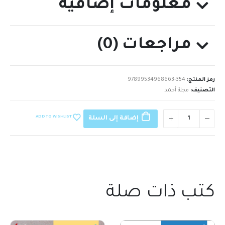
معلومات إضافية
مراجعات (0)
رمز المنتج:
97899534968663-354
التصنيف:
مجلة أحمد
ADD TO WISHLIST
إضافة إلى السلة
كتب ذات صلة