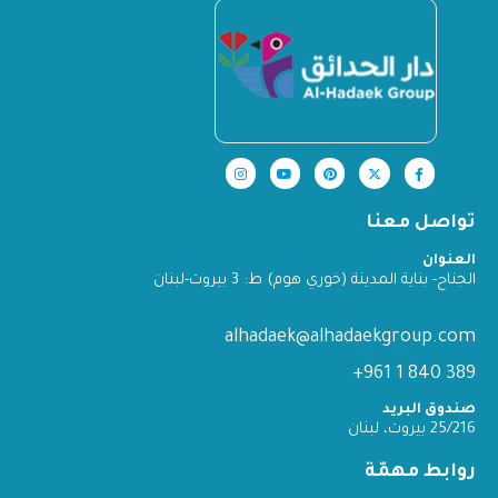
تواصل معنا
العنوان
الجناح- بناية المدينة (خوري هوم) ط: 3 بيروت-لبنان
alhadaek@alhadaekgroup.com
389 840 1 961+
صندوق البريد
25/216 بيروت، لبنان
روابط مهمّة