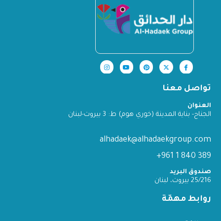
تواصل معنا
العنوان
الجناح- بناية المدينة (خوري هوم) ط: 3 بيروت-لبنان
alhadaek@alhadaekgroup.com
389 840 1 961+
صندوق البريد
25/216 بيروت، لبنان
روابط مهمّة