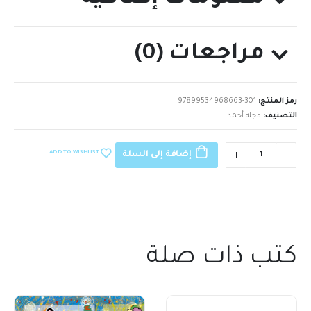
مراجعات (0)
رمز المنتج:
97899534968663-301
التصنيف:
مجلة أحمد
ADD TO WISHLIST
إضافة إلى السلة
كتب ذات صلة