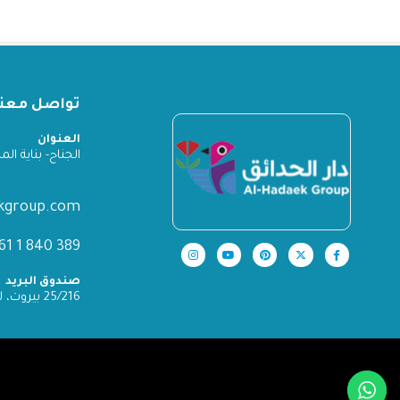
تواصل معنا
العنوان
الجناح- بناية المدينة
ekgroup.com
389 840 1 961+
صندوق البريد
25/216 بيروت، لبنان