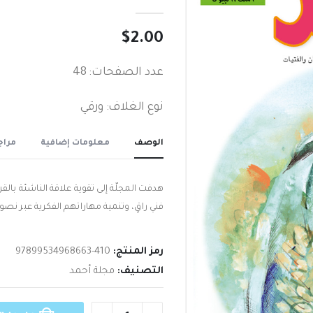
out of 5
0
$
2.00
عدد الصفحات: 48
نوع الغلاف: ورقي
الوصف
معلومات إضافية
مراجع
هدفت المجلّة إلى تقوية علاقة الناشئة بالق
فني راقٍ، وتنمية مهاراتهم الفكرية عبر ن
رمز المنتج:
97899534968663-410
التصنيف:
مجلة أحمد