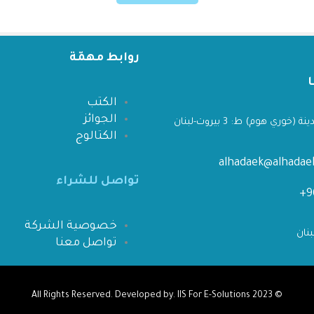
روابط مهمّة
الكتب
الجوائز
 (خوري هوم) ط: 3 بيروت-لبنان
الكتالوج
alhadaek@alhada
تواصل للشراء
خصوصية الشركة
تواصل معنا
IIS For E-Solutions
All Rights Reserved. Developed by.
© 2023