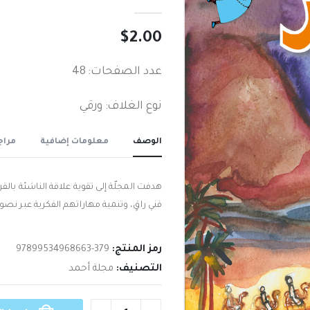
out of 5
0
$
2.00
عدد الصفحات: 48
نوع الغلاف: ورقي
الوصف
معلومات إضافية
مراجع
هدفت المجلّة إلى تقوية علاقة الناشئة بالق
فني راقٍ، وتنمية مهاراتهم الفكرية عبر ن
رمز المنتج:
97899534968663-379
التصنيف:
مجلة أحمد