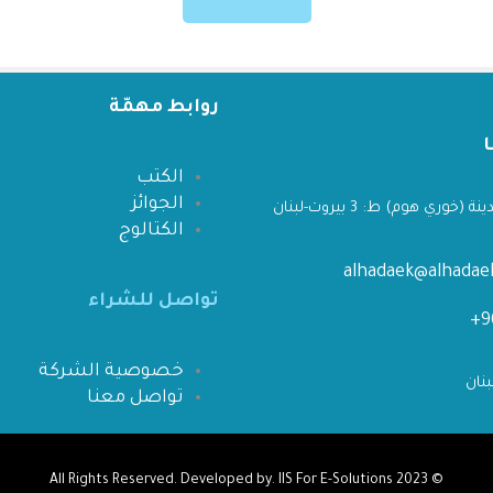
روابط مهمّة
الكتب
الجوائز
 (خوري هوم) ط: 3 بيروت-لبنان
الكتالوج
alhadaek@alhada
تواصل للشراء
خصوصية الشركة
تواصل معنا
IIS For E-Solutions
All Rights Reserved. Developed by.
© 2023