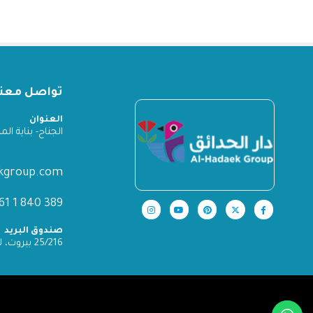
تواصل معنا
العنوان
الجناح- بناية المدينة
ekgroup.com
389 840 1 961+
صندوق البريد
25/216 بيروت، لبنان