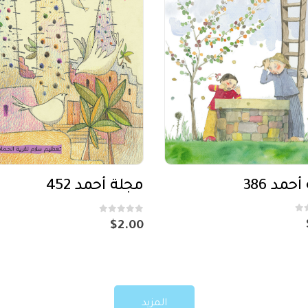
حمد 386
مجلة أحمد 452
out of 5
0
$
2.00
المزيد