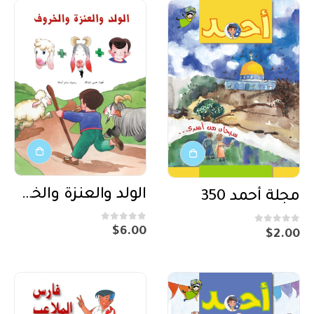
الولد والعنزة والخروف
مجلة أحمد 350
out of 5
0
out of 5
0
$
6.00
$
2.00