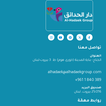
تواصل معنا
العنوان
الجناح- بناية المدينة (خوري هوم) ط: 3 بيروت-لبنان
alhadaek@alhadaekgroup.com
389 840 1 961+
صندوق البريد
25/216 بيروت، لبنان
روابط مهمّة