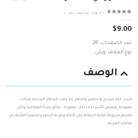
( لا توجد مراجعات بعد. )
out of 5
0
$
9.00
عدد الصفحات: 28
نوع الغلاف: ورقي
الوصف
البيت كله ضجيج وتحضير وانتظار: إنه وقت المطار! الشنط مازالت
مفتوحة..وبعض الأشياء ما زالت مفقودة. دقائق وتبدأ المغامرة ولكن
للسفر شروط! قصة الحفاظ على البيئة وفرحة السفر وصقورنا القيّمة رمز
ثقافتنا العربية.