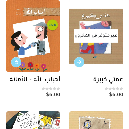
غير متوفر في المخزون
عمتي كبيرة
أحباب الله – الأمانة
out of 5
0
out of 5
0
$
6.00
$
6.00