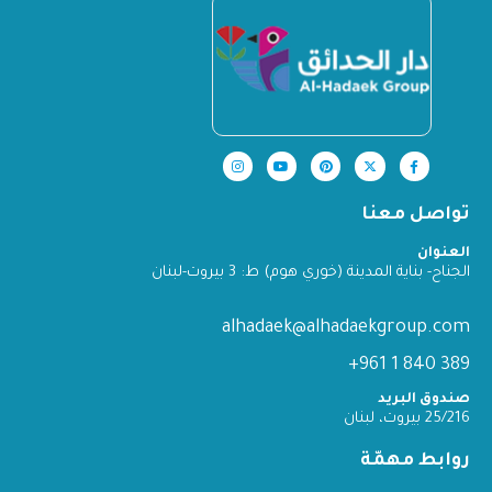
تواصل معنا
العنوان
الجناح- بناية المدينة (خوري هوم) ط: 3 بيروت-لبنان
alhadaek@alhadaekgroup.com
389 840 1 961+
صندوق البريد
25/216 بيروت، لبنان
روابط مهمّة