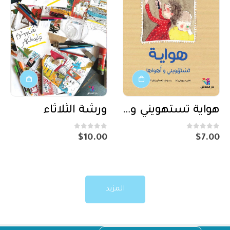
هواية تستهويني وأهواها
ورشة الثلاثاء
out of 5
0
out of 5
0
$
10.00
$
7.00
المزيد