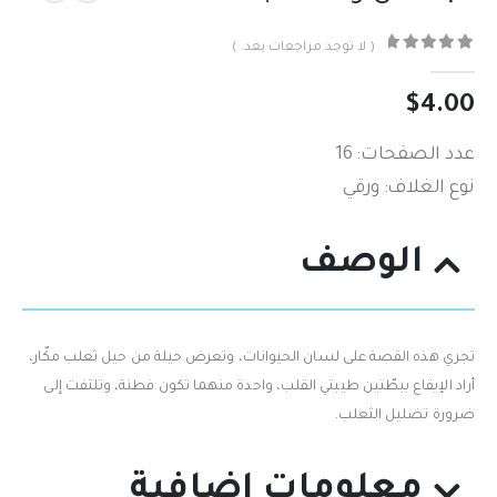
( لا توجد مراجعات بعد. )
out of 5
0
$
4.00
عدد الصفحات: 16
نوع الغلاف: ورقي
الوصف
تجري‮ ‬هذه القصة على لسان الحيوانات،‮ ‬وتعرض حيلة من حيل ثعلب مكّار،‮
‬أراد الإيقاع ببطّتين طيبتي‮ ‬القلب،‮ ‬واحدة منهما تكون فطنة،‮ ‬وتلتفت إلى
ضرورة تضليل الثعلب‮.‬
معلومات إضافية