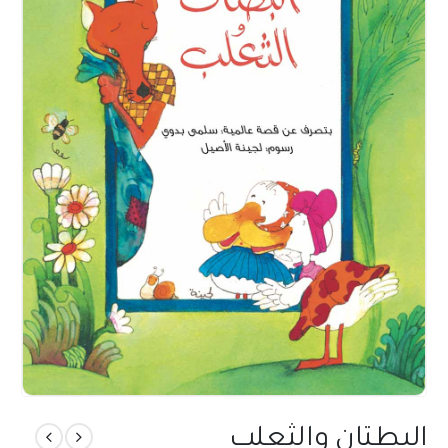
البطتان والثعلب