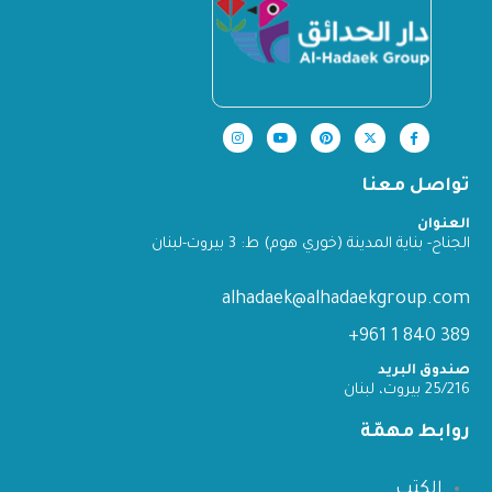
تواصل معنا
العنوان
الجناح- بناية المدينة (خوري هوم) ط: 3 بيروت-لبنان
alhadaek@alhadaekgroup.com
389 840 1 961+
صندوق البريد
25/216 بيروت، لبنان
روابط مهمّة
الكتب