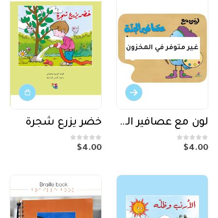
غير متوفر في المخزون
لون مع عصافير الجنة 1
خضر يزرع شجرة
out of 5
0
out of 5
0
$
4.00
$
4.00