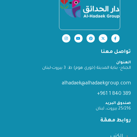
تواصل معنا
العنوان
الجناح- بناية المدينة (خوري هوم) ط: 3 بيروت-لبنان
alhadaek@alhadaekgroup.com
389 840 1 961+
صندوق البريد
25/216 بيروت، لبنان
روابط مهمّة
الكتب