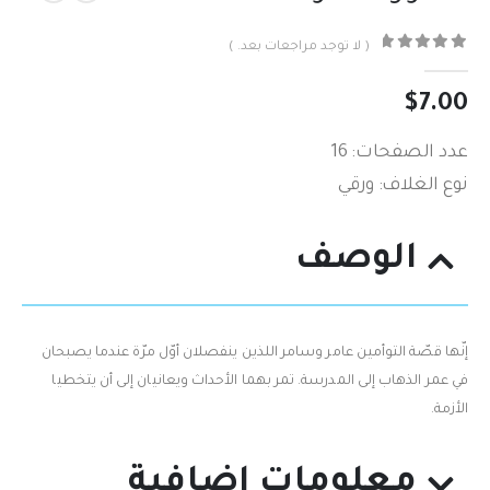
( لا توجد مراجعات بعد. )
out of 5
0
$
7.00
عدد الصفحات: 16
نوع الغلاف: ورقي
الوصف
إنّها قصّة التوأمين عامر وسامر اللذين‮ ‬ينفصلان أوّل مرّة عندما‮ ‬يصبحان
في‮ ‬عمر الذهاب إلى المدرسة‮. ‬تمر بهما الأحداث ويعانيان إلى أن‮ ‬يتخطيا
الأزمة‮.‬
معلومات إضافية