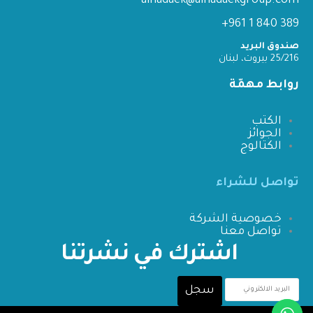
alhadaek@alhadaekgroup.com
389 840 1 961+
صندوق البريد
25/216 بيروت، لبنان
روابط مهمّة
الكتب
الجوائز
الكتالوج
تواصل للشراء
خصوصية الشركة
تواصل معنا
اشترك في نشرتنا