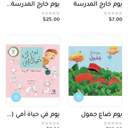
يوم خارج المدرسة
يوم خارج المدرسة – برايل – Braille
out of 5
0
out of 5
0
$
25.00
$
7.00
يوم ضاع جمول
يوم في حياة أمي (معلمة اللغة العربية)
out of 5
0
out of 5
0