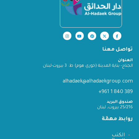
تواصل معنا
العنوان
الجناح- بناية المدينة (خوري هوم) ط: 3 بيروت-لبنان
alhadaek@alhadaekgroup.com
389 840 1 961+
صندوق البريد
25/216 بيروت، لبنان
روابط مهمّة
الكتب