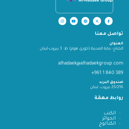
تواصل معنا
العنوان
الجناح- بناية المدينة (خوري هوم) ط: 3 بيروت-لبنان
alhadaek@alhadaekgroup.com
389 840 1 961+
صندوق البريد
25/216 بيروت، لبنان
روابط مهمّة
الكتب
الجوائز
الكتالوج