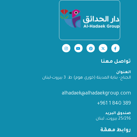
تواصل معنا
العنوان
الجناح- بناية المدينة (خوري هوم) ط: 3 بيروت-لبنان
alhadaek@alhadaekgroup.com
389 840 1 961+
صندوق البريد
25/216 بيروت، لبنان
روابط مهمّة