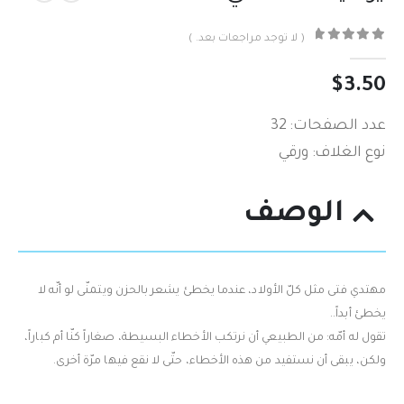
( لا توجد مراجعات بعد. )
out of 5
0
$
3.50
عدد الصفحات: 32
نوع الغلاف: ورقي
الوصف
مهتدي‮ ‬فتى مثل كلّ‮ ‬الأولاد، عندما‮ ‬يخطئ‮ ‬يشعر بالحزن ويتمنّى لو أنّه لا‮
‬يخطئ أبداً‮..‬
تقول له أمّه: من الطبيعي‮ ‬أن نرتكب الأخطاء‮ ‬البسيطة،‮ ‬صغاراً‮ ‬كنّا أم كباراً،‮
‬ولكن،‮ ‬يبقى أن نستفيد من هذه الأخطاء،‮ ‬حتّى لا نقع فيها مرّة أخرى‮.‬