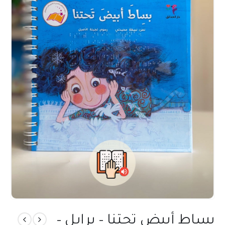
بساط أبيض تحتنا – برايل –