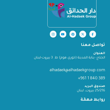
تواصل معنا
العنوان
الجناح- بناية المدينة (خوري هوم) ط: 3 بيروت-لبنان
alhadaek@alhadaekgroup.com
389 840 1 961+
صندوق البريد
25/216 بيروت، لبنان
روابط مهمّة