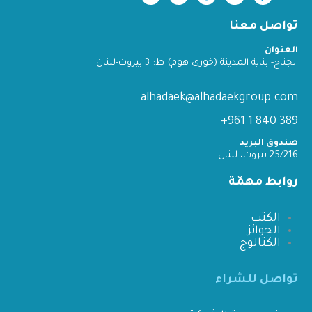
تواصل معنا
العنوان
الجناح- بناية المدينة (خوري هوم) ط: 3 بيروت-لبنان
alhadaek@alhadaekgroup.com
389 840 1 961+
صندوق البريد
25/216 بيروت، لبنان
روابط مهمّة
الكتب
الجوائز
الكتالوج
تواصل للشراء