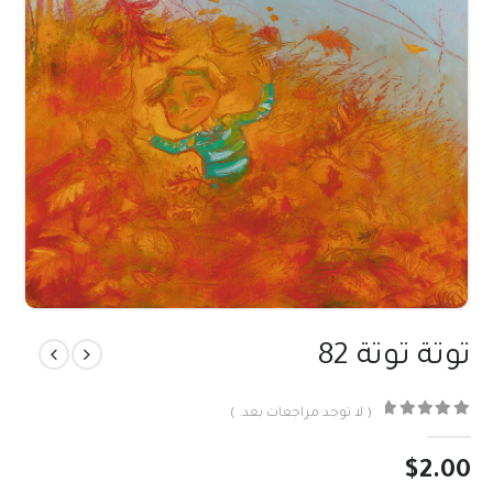
توتة توتة 82
( لا توجد مراجعات بعد. )
out of 5
0
$
2.00