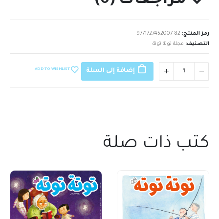
مراجعات (0)
رمز المنتج:
9771727452007-82
التصنيف:
مجلة توتة توتة
ADD TO WISHLIST
إضافة إلى السلة
كتب ذات صلة