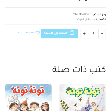
رمز المنتج:
9771727452007-6
التصنيف:
مجلة توتة توتة
ADD TO WISHLIST
إضافة إلى السلة
كتب ذات صلة