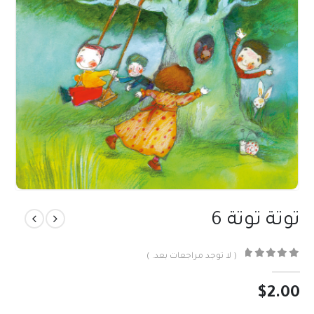
توتة توتة 6
( لا توجد مراجعات بعد. )
out of 5
0
$
2.00