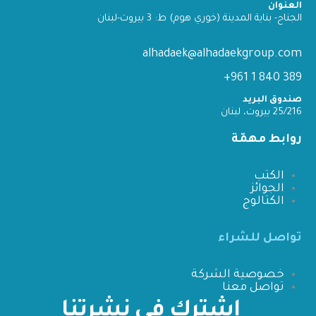
العنوان
الجناح- بناية المدينة (خوري هوم) ط: 3 بيروت-لبنان
alhadaek@alhadaekgroup.com
389 840 1 961+
صندوق البريد
25/216 بيروت، لبنان
روابط مهمّة
الكتب
الجوائز
الكتالوج
تواصل للشراء
خصوصية الشركة
تواصل معنا
اشترك في نشرتنا