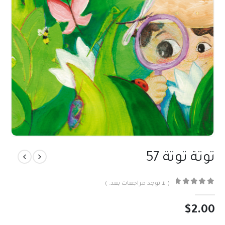
توتة توتة 57
( لا توجد مراجعات بعد. )
out of 5
0
$
2.00