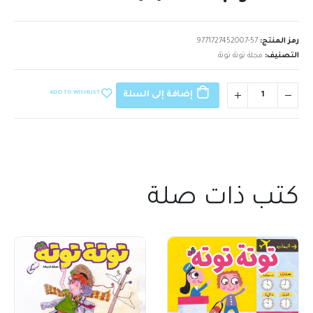
رمز المنتج:
9771727452007-57
التصنيف:
مجلة توتة توتة
ADD TO WISHLIST
إضافة إلى السلة
كتب ذات صلة