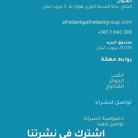
العنوان
الجناح- بناية المدينة (خوري هوم) ط: 3 بيروت-لبنان
alhadaek@alhadaekgroup.com
389 840 1 961+
صندوق البريد
25/216 بيروت، لبنان
روابط مهمّة
الكتب
الجوائز
الكتالوج
تواصل للشراء
خصوصية الشركة
تواصل معنا
اشترك في نشرتنا