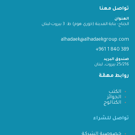
تواصل معنا
العنوان
الجناح- بناية المدينة (خوري هوم) ط: 3 بيروت-لبنان
alhadaek@alhadaekgroup.com
389 840 1 961+
صندوق البريد
25/216 بيروت، لبنان
روابط مهمّة
الكتب
الجوائز
الكتالوج
تواصل للشراء
خصوصية الشركة