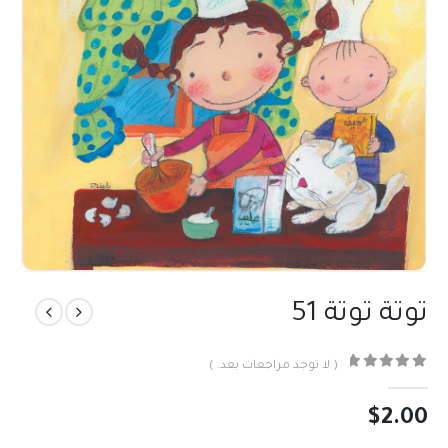
توتة توتة 51
( لا توجد مراجعات بعد. )
out of 5
0
$
2.00