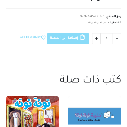
رمز المنتج:
9771727452007-51
التصنيف:
مجلة توتة توتة
ADD TO WISHLIST
إضافة إلى السلة
كتب ذات صلة