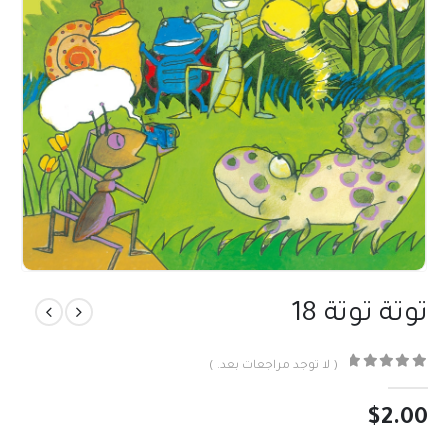
توتة توتة 18
( لا توجد مراجعات بعد. )
out of 5
0
$
2.00