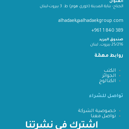
العنوان
الجناح- بناية المدينة (خوري هوم) ط: 3 بيروت-لبنان
alhadaek@alhadaekgroup.com
389 840 1 961+
صندوق البريد
25/216 بيروت، لبنان
روابط مهمّة
الكتب
الجوائز
الكتالوج
تواصل للشراء
خصوصية الشركة
تواصل معنا
اشترك في نشرتنا