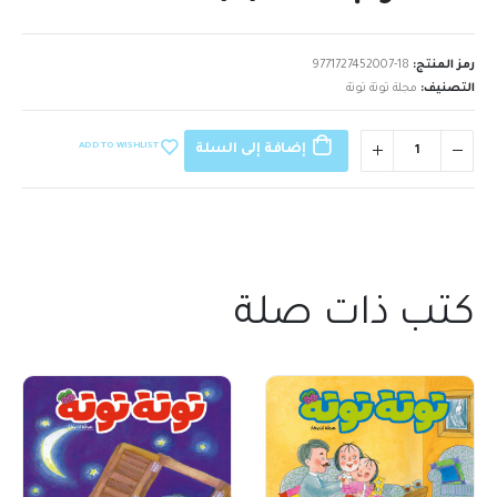
رمز المنتج:
9771727452007-18
التصنيف:
مجلة توتة توتة
ADD TO WISHLIST
إضافة إلى السلة
كتب ذات صلة