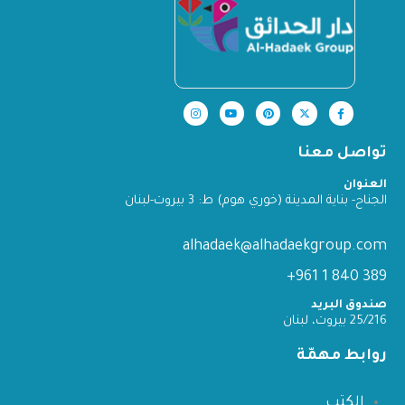
تواصل معنا
العنوان
الجناح- بناية المدينة (خوري هوم) ط: 3 بيروت-لبنان
alhadaek@alhadaekgroup.com
389 840 1 961+
صندوق البريد
25/216 بيروت، لبنان
روابط مهمّة
الكتب