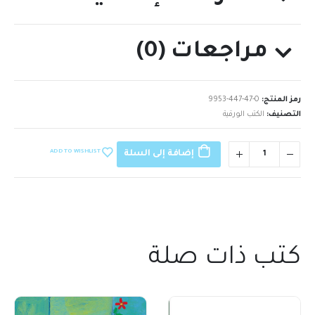
مراجعات (0)
رمز المنتج:
9953-447-47-0
التصنيف:
الكتب الورقية
ADD TO WISHLIST
إضافة إلى السلة
كتب ذات صلة