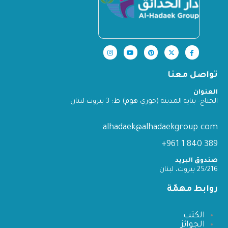
تواصل معنا
العنوان
الجناح- بناية المدينة (خوري هوم) ط: 3 بيروت-لبنان
alhadaek@alhadaekgroup.com
389 840 1 961+
صندوق البريد
25/216 بيروت، لبنان
روابط مهمّة
الكتب
الجوائز