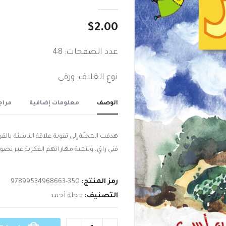
out of 5
0
$
2.00
عدد الصفحات: 48
نوع الغلاف: ورقي
الوصف
معلومات إضافية
مراجع
هدفت المجلّة إلى تقوية علاقة الناشئة بالق
فني راقٍ، وتنمية مهاراتهم الفكرية عبر ن
رمز المنتج:
97899534968663-350
التصنيف:
مجلة أحمد