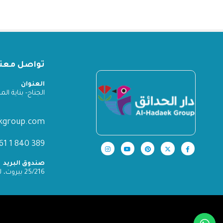
تواصل معنا
العنوان
الجناح- بناية المدينة
ekgroup.com
389 840 1 961+
صندوق البريد
25/216 بيروت، لبنان