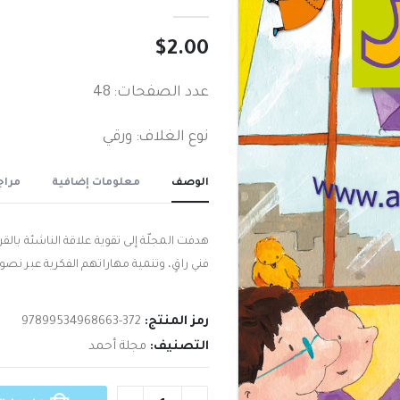
out of 5
0
$
2.00
عدد الصفحات: 48
نوع الغلاف: ورقي
الوصف
معلومات إضافية
مراجع
هدفت المجلّة إلى تقوية علاقة الناشئة بالق
فني راقٍ، وتنمية مهاراتهم الفكرية عبر ن
رمز المنتج:
97899534968663-372
التصنيف:
مجلة أحمد