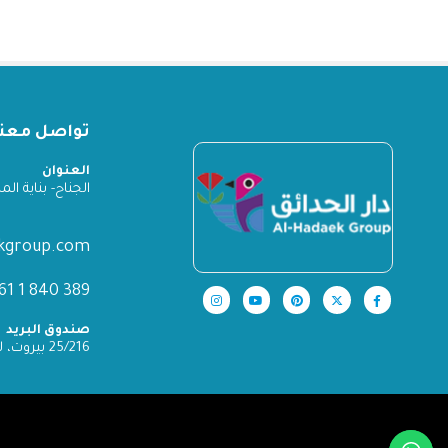
تواصل معنا
العنوان
الجناح- بناية المدينة
ekgroup.com
389 840 1 961+
صندوق البريد
25/216 بيروت، لبنان