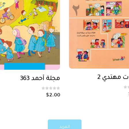
ت مهتدي 2
مجلة أحمد 363
out of 5
0
$
2.00
المزيد