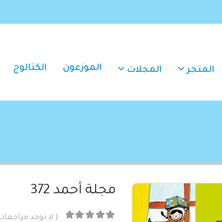
الموزعون
الكتالوج
المتجر
المجلات
مجلة أحمد 372
( لا توجد مراجعات