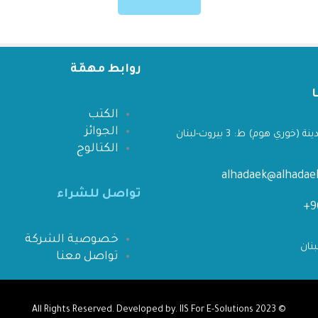
روابط مهمّة
الكتب
الجوائز
 (خوري هوم) ط: 3 بيروت-لبنان
الكتالوج
alhadaek@alhada
تواصل للشراء
خصوصية الشركة
تواصل معنا
IIS For E-Solutions
All Rights Reserved. Developed by.
© 2023