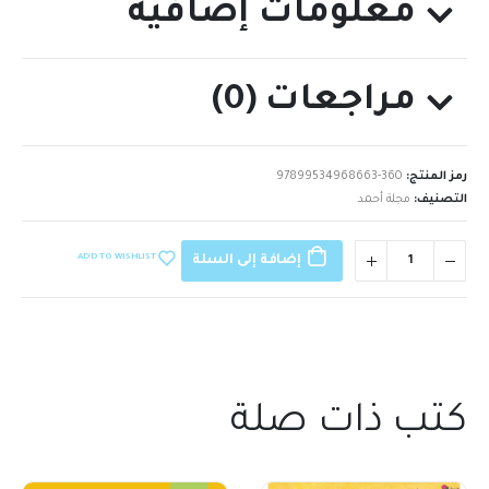
معلومات إضافية
مراجعات (0)
رمز المنتج:
97899534968663-360
التصنيف:
مجلة أحمد
ADD TO WISHLIST
إضافة إلى السلة
كتب ذات صلة