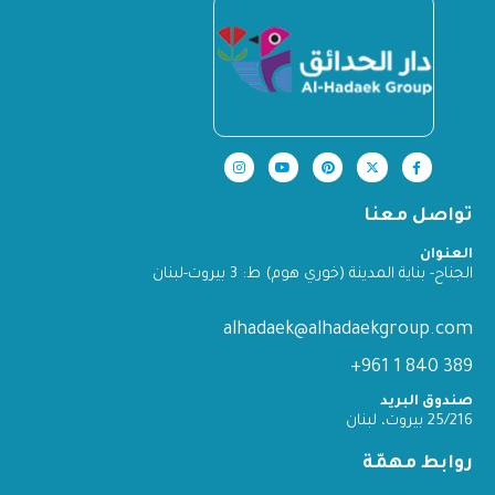
تواصل معنا
العنوان
الجناح- بناية المدينة (خوري هوم) ط: 3 بيروت-لبنان
alhadaek@alhadaekgroup.com
389 840 1 961+
صندوق البريد
25/216 بيروت، لبنان
روابط مهمّة