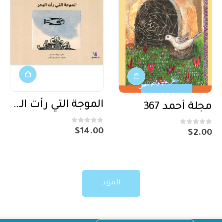
الموجة التي رأت البحر
مجلة أحمد 367
out of 5
0
out of 5
0
$
14.00
$
2.00
المزيد