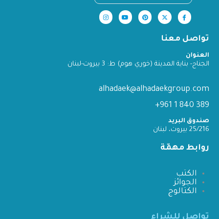
تواصل معنا
العنوان
الجناح- بناية المدينة (خوري هوم) ط: 3 بيروت-لبنان
alhadaek@alhadaekgroup.com
389 840 1 961+
صندوق البريد
25/216 بيروت، لبنان
روابط مهمّة
الكتب
الجوائز
الكتالوج
تواصل للشراء