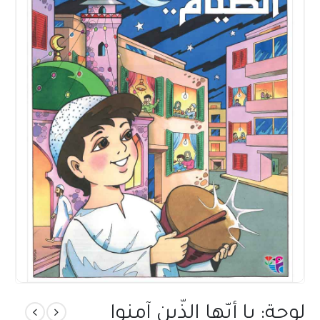
لوحة: يا أيّها الذّين آمنوا