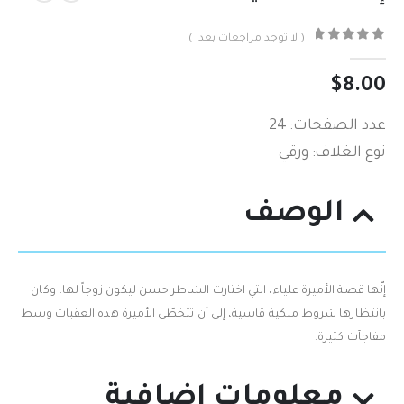
( لا توجد مراجعات بعد. )
out of 5
0
$
8.00
عدد الصفحات: 24
نوع الغلاف: ورقي
الوصف
إنّها قصة الأميرة علياء،‮ ‬التي‮ ‬اختارت الشاطر حسن ليكون زوجاً‮ ‬لها،‮ ‬وكان
بانتظارها شروط ملكية قاسية‮، إلى أن تتخطّى الأميرة هذه العقبات وسط
مفاجآت كثيرة.
معلومات إضافية