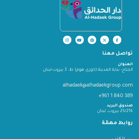
تواصل معنا
العنوان
الجناح- بناية المدينة (خوري هوم) ط: 3 بيروت-لبنان
alhadaek@alhadaekgroup.com
389 840 1 961+
صندوق البريد
25/216 بيروت، لبنان
روابط مهمّة