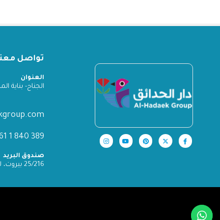
تواصل معنا
العنوان
الجناح- بناية المدينة
ekgroup.com
389 840 1 961+
صندوق البريد
25/216 بيروت، لبنان