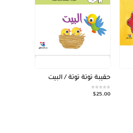
حقيبة توتة توتة / البيت
out of 5
0
$
25.00