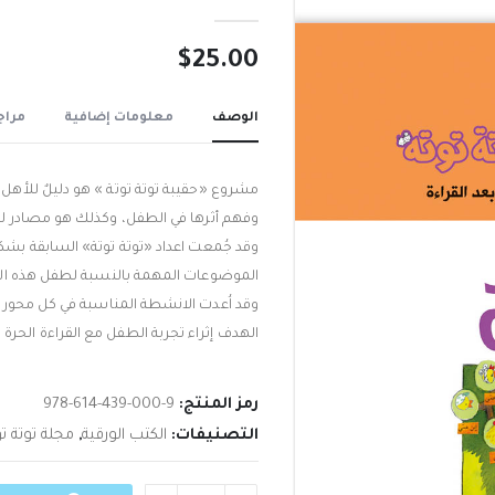
out of 5
0
$
25.00
الوصف
معلومات إضافية
مراجع
مشروع «حقيبة توتة توتة » هو دليلٌ للأهل
وفهم أثرها في الطفل، وكذلك هو مصادر ل
وقد جُمعت اعداد «توتة توتة» السابقة بشك
الموضوعات المهمة بالنسبة لطفل هذه الم
وقد اُعدت الانشطة المناسبة في كل محور 
الهدف إثراء تجربة الطفل مع القراءة الحرة .
رمز المنتج:
978-614-439-000-9
التصنيفات:
الكتب الورقية
,
مجلة توتة تو