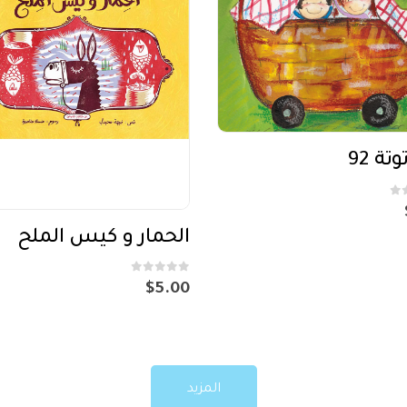
تة 92
الحمار و كيس الملح
out of 5
0
$
5.00
المزيد