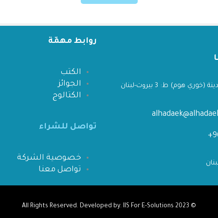
روابط مهمّة
الكتب
الجوائز
 (خوري هوم) ط: 3 بيروت-لبنان
الكتالوج
alhadaek@alhada
تواصل للشراء
خصوصية الشركة
تواصل معنا
IIS For E-Solutions
All Rights Reserved. Developed by.
© 2023