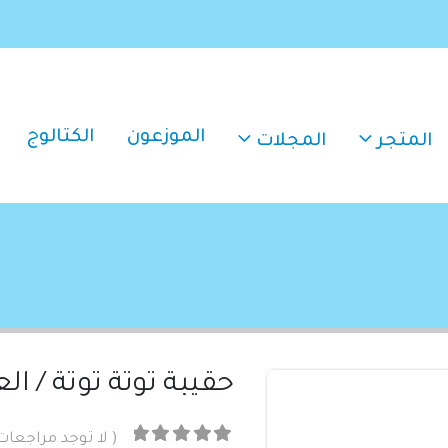
الموزعون
الكتالوج
المتجر
المجلات
حقيبة توتة توتة / الع
( لا توجد مراجعات