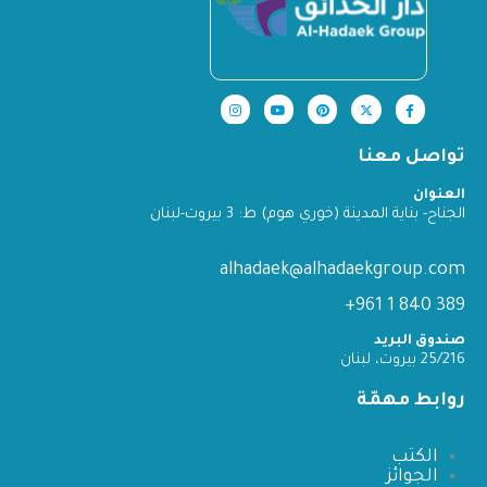
تواصل معنا
العنوان
الجناح- بناية المدينة (خوري هوم) ط: 3 بيروت-لبنان
alhadaek@alhadaekgroup.com
389 840 1 961+
صندوق البريد
25/216 بيروت، لبنان
روابط مهمّة
الكتب
الجوائز