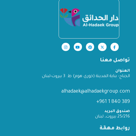
تواصل معنا
العنوان
الجناح- بناية المدينة (خوري هوم) ط: 3 بيروت-لبنان
alhadaek@alhadaekgroup.com
389 840 1 961+
صندوق البريد
25/216 بيروت، لبنان
روابط مهمّة