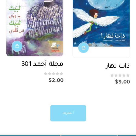
مجلة أحمد 301
ذات نهار
out of 5
0
$
2.00
out of 5
0
$
9.00
المزيد