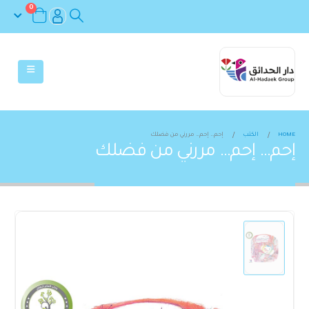
0
HOME
الكتب
إحم… إحم… مررني من فضلك
إحم… إحم… مررني من فضلك