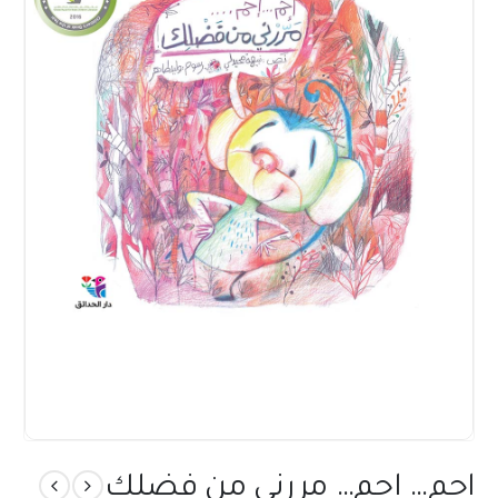
إحم… إحم… مررني من فضلك