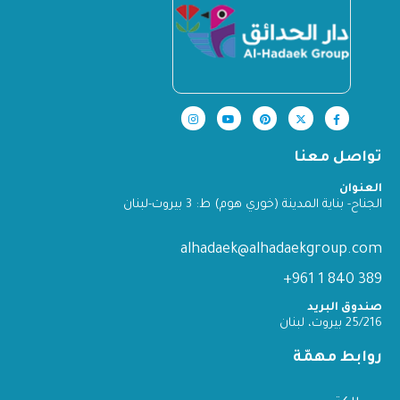
تواصل معنا
العنوان
الجناح- بناية المدينة (خوري هوم) ط: 3 بيروت-لبنان
alhadaek@alhadaekgroup.com
389 840 1 961+
صندوق البريد
25/216 بيروت، لبنان
روابط مهمّة