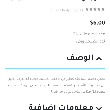
( لا توجد مراجعات بعد. )
out of 5
0
$
6.00
عدد الصفحات: 24
نوع الغلاف: ورقي
الوصف
يحمل عصام اسم جدّه ككثير من الأحفاد‮. ‬يكتشف عصام أنه‮ ‬يعرف الكثير
عن جدّه،‮ ‬وهذا الأمر‮ ‬يثير اهتمام صديقه سامي،‮ ‬ويتساءل‮: ‬ترى كيف‮ ‬يعرف
عصام كلّ هذا عن جدّه، ولم‮ ‬يره من قبل؟‮!‬
معلومات إضافية