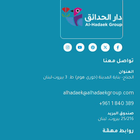
تواصل معنا
العنوان
الجناح- بناية المدينة (خوري هوم) ط: 3 بيروت-لبنان
alhadaek@alhadaekgroup.com
389 840 1 961+
صندوق البريد
25/216 بيروت، لبنان
روابط مهمّة