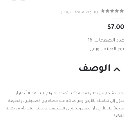
( لا توجد مراجعات بعد. )
out of 5
0
$
7.00
عدد الصفحات: 16
نوع الغلاف: ورقي
الوصف
يحدث شجار بين بطل القصة وأحبّ‮ ‬أصدقائه،‮ ‬ولم‮ ‬يلبث هذا الشّجار أن
تحوّل إلى تماسك بالأيدي‮ ‬وعراك،‮ ‬نتج عنه خصام بين الصديقين،‮ ‬وقطيعة
تستمرّ‮ ‬طويلاً،‮ ‬إلى أن تصل رسالة إلى الصديقين،‮ ‬وتحدث المفاجأة في‮ ‬نهاية
القصّة‮.