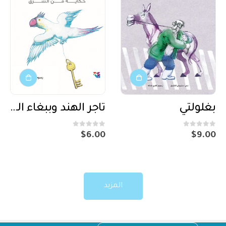
بغلولتي
تاجر الهند وببغاء السند
out of 5
0
out of 5
0
$
6.00
$
9.00
المزيد