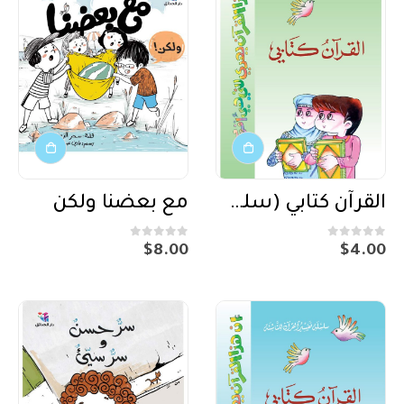
القرآن كتابي (سلسلة تفسير للناشئة) 3
مع بعضنا ولكن
out of 5
0
out of 5
0
$
8.00
$
4.00