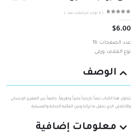
( لا توجد مراجعات بعد. )
out of 5
0
$
6.00
عدد الصفحات: 16
نوع الغلاف: ورقي
الوصف
يتناول هذا الكتاب نصاً‮ ‬تاريخياً‮ ‬مثيراً‮ ‬وطريفاً،‮ ‬جامِعاً‮ ‬بين المغزى الإنساني‮
‬والأخلاقي‮ ‬الذي‮ ‬يحفل به تراثنا وبين القصّة الجذابة والمسلية‮.‬
معلومات إضافية