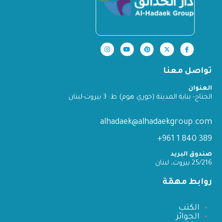
تواصل معنا
العنوان
الجناح- بناية المدينة (خوري هوم) ط: 3 بيروت-لبنان
alhadaek@alhadaekgroup.com
389 840 1 961+
صندوق البريد
25/216 بيروت، لبنان
روابط مهمّة
الكتب
الجوائز